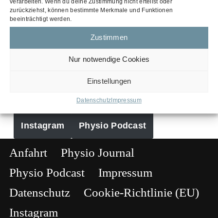
verarbeiten. Wenn du deine Zustimmung nicht erteilst oder
zurückziehst, können bestimmte Merkmale und Funktionen
beeinträchtigt werden.
Vielen Dank für Deine Nachricht
Zustimmen
Nur notwendige Cookies
Wir melden uns in Kürze bei Dir.
Einstellungen
Folge uns gerne:
Datenschutz
Impressum
Instagram
Physio Podcast
Anfahrt
Physio Journal
Physio Podcast
Impressum
Datenschutz
Cookie-Richtlinie (EU)
Instagram