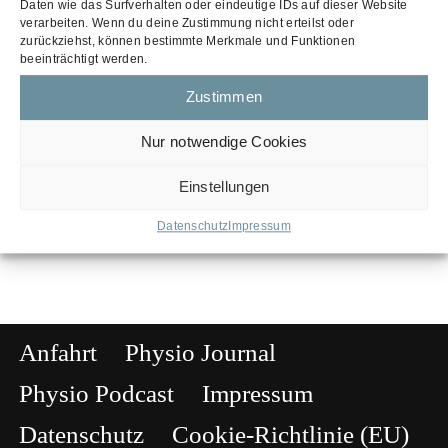
Daten wie das Surfverhalten oder eindeutige IDs auf dieser Website
verarbeiten. Wenn du deine Zustimmung nicht erteilst oder
zurückziehst, können bestimmte Merkmale und Funktionen
Koordination und
beeinträchtigt werden.
Reaktionsschnelligkeit: Die perfekten
Zustimmen
Partner für mehr
Bewegungskompetenz
Nur notwendige Cookies
15. Februar 2025
Einstellungen
Datenschutz
Impressum
Anfahrt
Physio Journal
Physio Podcast
Impressum
Datenschutz
Cookie-Richtlinie (EU)