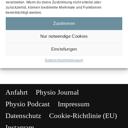
verarbeiten. Wenn du deine Zustimmung nicht erteilst oder
zurückziehst, können bestimmte Merkmale und Funktionen
beeinträchtigt werden.
Knieverletzungen und Skifahren –
evidenzbasierte Zusammenhänge in
Zustimmen
der aktuellen Skisaison
Nur notwendige Cookies
8. Februar 2026
Einstellungen
Datenschutz
Impressum
Anfahrt
Physio Journal
Physio Podcast
Impressum
Datenschutz
Cookie-Richtlinie (EU)
Instagram