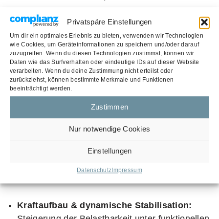
Koordinations- und Haltungstraining:
Privatspäre Einstellungen
Verbesserung der neuromuskulären Kontrolle
Um dir ein optimales Erlebnis zu bieten, verwenden wir Technologien
Abstimmung mit dem operierenden Arzt:
wie Cookies, um Geräteinformationen zu speichern und/oder darauf
zuzugreifen. Wenn du diesen Technologien zustimmst, können wir
Sicherstellung eines individuell abgestimmten
Daten wie das Surfverhalten oder eindeutige IDs auf dieser Website
Rehaprozesses
verarbeiten. Wenn du deine Zustimmung nicht erteilst oder
zurückziehst, können bestimmte Merkmale und Funktionen
beeinträchtigt werden.
Phase 3: Belastbarkeit steigern (ab 8
Zustimmen
Wochen)
Nur notwendige Cookies
Jetzt beginnt der Weg zurück in Sport und
Einstellungen
Alltag – individuell angepasst an Belastung und
Datenschutz
Impressum
Ziele:
Kraftaufbau & dynamische Stabilisation:
Steigerung der Belastbarkeit unter funktionellen